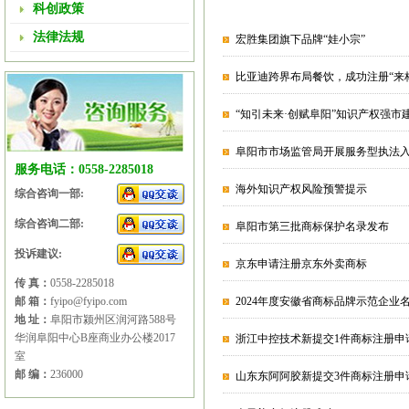
科创政策
法律法规
宏胜集团旗下品牌“娃小宗”
比亚迪跨界布局餐饮，成功注册“来
“知引未来·创赋阜阳”知识产权强
阜阳市市场监管局开展服务型执法
服务电话：0558-2285018
海外知识产权风险预警提示
综合咨询一部:
综合咨询二部:
阜阳市第三批商标保护名录发布
投诉建议:
京东申请注册京东外卖商标
传 真：
0558-2285018
邮 箱：
fyipo@fyipo.com
2024年度安徽省商标品牌示范企业
地 址：
阜阳市颍州区润河路588号
华润阜阳中心B座商业办公楼2017
浙江中控技术新提交1件商标注册申
室
邮 编：
236000
山东东阿阿胶新提交3件商标注册申