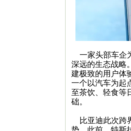
一家头部车企为
深远的生态战略
建极致的用户体
一个以汽车为起
至茶饮、轻食等
础。
比亚迪此次跨界
势。此前，特斯