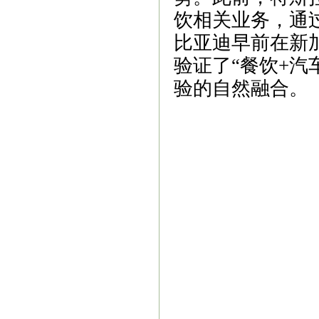
饮相关业务，通
比亚迪早前在新加坡
验证了“餐饮+汽
验的自然融合。
阜阳市商标事务所
|
阜阳商标事务所
|
阜
请
|
阜阳商标申请
|
阜阳商标注册
|
阜阳商
阜阳商标申请办理
|
中国商标注册网官
标注册在哪儿注册
阜阳商标注册公司有
变更转让
阜阳营业执照
阜阳商标转让价
商标查询
安徽阜阳商标注册
安徽阜阳商
美生产力促进中心
|
阜阳创美知识产权
注册信息查询
|
阜阳商标申请查询
|
阜阳
安徽省作品版权登记
|
阜阳版权登记
|
阜
阜阳商标续费
|
阜阳商标申请价格
|
阜阳
标申请
|
阜阳个人商标注册流程
|
阜阳商
申请
|
阜阳自己申请商标注册
|
阜阳商标
阜阳申请注册商标类别
|
阜阳商标申请
注册流程
|
阜阳软件著作权登记
|
阜阳马
司
|
阜阳商标注册中心电话
|
商标注册合