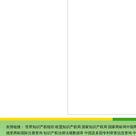
报
|
阜阳商品条形码申请
|
安徽涉外商标
请
|
阜阳条形码申请中心在哪里
|
阜阳条
易
|
阜阳注册商标多少钱一个
|
阜阳注册
阳版权登记
|
安徽省版权登记
|
安徽软件
版权登记
|
阜阳商标续展申请
|
阜阳商标
业认定
|
阜阳科技查新报告
|
阜阳科技项
注册代理
|
安徽商标注册
|
安徽商标注册
册
|
亳州商标代理公司
|
亳州商标注册代
州商标注册
|
阜阳申请商标
|
阜阳商标注
阜阳阜南商标注册
|
阜阳颍上商标注册
|
请
|
颍东商标申请
|
临泉商标申请
|
太和商
标申请
|
利辛商标申请
|
颍州专利申请
|
颍
专利代理公司
|
安徽省商标事务所
|
安徽
请
|
临泉条形码申请
|
太和条形码申请
|
阜
条形码申请
|
利辛条形码申请
|
颍州商品
徽商品条码注册
|
安徽省条形码办理
|
安
码注册
|
亳州商品条码注册
|
谯城商品条
友情链接：
世界知识产权组织
欧盟知识产权局
国家知识产权局
国家商标局中国
德里商标国际注册查询
知识产权法律法规数据库
中国及多国专利审查信息查询