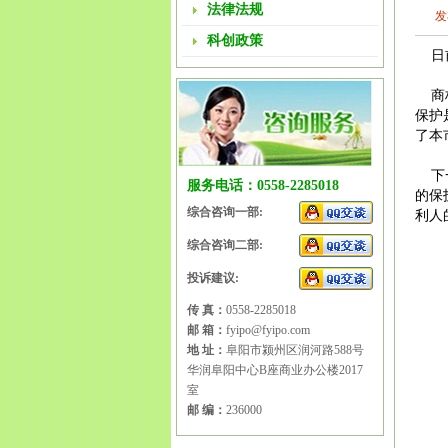
法律法规
发
科创政策
日前
商标
保护
了本
下一
服务电话：0558-2285018
的保
综合咨询一部:
利人
阜阳
综合咨询二部:
请
|
阜
阜阳
投诉建议:
标注
传 真：
0558-2285018
变更
邮 箱：
fyipo@fyipo.com
商标
地 址：
阜阳市颍州区润河路588号
美生
华润阜阳中心B座商业办公楼2017
注册
室
安徽
邮 编：
236000
阜阳
标申