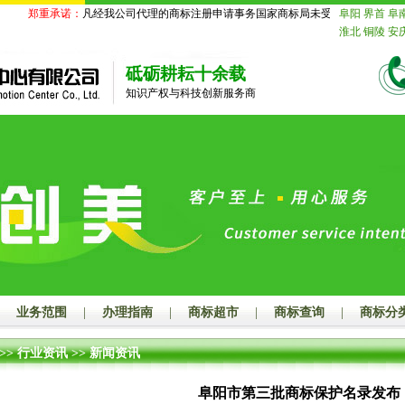
郑重承诺：
凡经我公司代理的商标注册申请事务国家商标局未受理的，我公司承
阜阳
界首
阜
淮北
铜陵
安
苏
南京
无锡
迁
北京
天津
砥砺耕耘十余载
舟山
台州
丽
知识产权与科技创新服务商
德
山东
济南
莱芜
临沂
德
鹰潭
赣州
吉
山
江门
湛江
潮州
揭阳
云
玉林
百色
贺
汉
黄石
十堰
长沙
株洲
湘
娄底
河南
郑
漯河
三门峡
海
赤峰
通辽
山
秦皇岛
邯
业务范围
|
办理指南
|
商标超市
|
商标查询
|
商标分
大同
阳泉
长
连
鞍山
抚顺
>>
行业资讯
>>
新闻资讯
岛
吉林
长春
齐齐哈尔
鸡
阜阳市第三批商标保护名录发布
绥化
四川
成