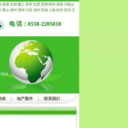
诺退还所有费用。
南
临泉
太和
颍上
界首
合肥
芜湖
蚌埠
淮南
马鞍山
庆
黄山
滁州
宿州
六安
池州
宣城
上海
杭州
苏州
江
常州
南通
镇江
扬州
连云港
淮安
盐城
徐州
泰州
宿
重庆
安徽
浙江
宁波
温州
嘉兴
湖州
绍兴
金华
衢州
电 话：0558-2285018
水
福建
福州
厦门
莆田
三明
泉州
漳州
南平
龙岩
宁
青岛
淄博
枣庄
东营
烟台
潍坊
济宁
泰安
威海
日照
州
聊城
滨州
菏泽
江西
南昌
景德镇
萍乡
九江
新余
安
宜春
抚州
上饶
广东
广州
韶关
深圳
珠海
汕头
佛
茂名
肇庆
惠州
梅州
汕尾
河源
阳江
清远
东莞
中山
浮
广西
南宁
柳州
桂林
梧州
北海
防城港
钦州
贵港
州
河池
来宾
崇左
海南
海口
三亚
三沙
儋州
湖北
武
宜昌
襄阳
鄂州
荆州
孝感
荆门
黄冈
咸宁
随州
湖南
潭
衡阳
邵阳
岳阳
常德
张家界
益阳
郴州
永州
怀化
州
开封
洛阳
平顶山
安阳
鹤壁
新乡
焦作
濮阳
许昌
南阳
商丘
信阳
周口
驻马店
内蒙
呼和浩特
包头
乌
鄂尔多斯
呼伦贝尔
巴彦淖尔
乌兰察布
河北
家庄
唐
郸
邢台
保定
张家口
承德
沧州
廊坊
衡水
山西
太原
类表
|
知产案件
|
联系我们
治
晋城
朔州
晋中
运城
忻州
临汾
吕梁
辽宁
沈阳
大
本溪
丹东
锦州
营口
阜新
辽阳
盘锦
铁岭
朝阳
葫芦
吉林
四平
辽源
通化
白山
松原
白城
黑龙江
哈尔滨
西
鹤岗
双鸭山
大庆
伊春
佳木斯
七台河
牡丹江
黑河
都
自贡
攀枝花
泸州
德阳
绵阳
广元
遂宁
内江
乐山