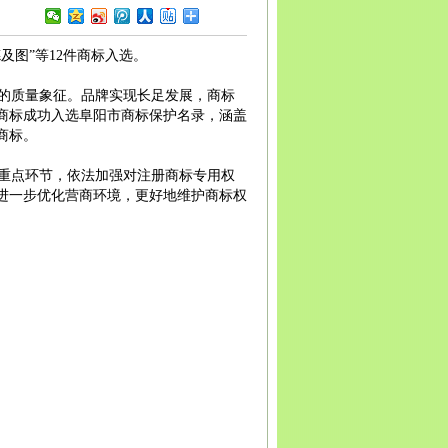
宾
广安
达州
雅安
巴中
资阳
西藏
拉萨
日喀则
昌都
南
昆明
曲靖
玉溪
保山
昭通
丽江
普洱
临沧
贵州
贵
义
安顺
毕节
铜仁
陕西
西安
铜川
宝鸡
咸阳
渭南
延
及图”等12件商标入选。
安康
商洛
甘肃
兰州
嘉峪关
金昌
白银
天水
武威
张
庆阳
定西
陇南
宁夏
银川
石嘴山
吴忠
固原
中卫
青
的质量象征。品牌实现长足发展，商标
新疆
乌鲁木齐
克拉玛依
吐鲁番
哈密
商标成功入选阜阳市商标保护名录，涵盖
商标。
重点环节，依法加强对注册商标专用权
进一步优化营商环境，更好地维护商标权
阳商标代理公司
|
阜阳商标代理
|
亳州商标注册申
|
阜阳高新技术企业申请
|
苏州高新技术企业申请
|
申请网站
阜阳商标注册公司地址变更流程
阜阳商
阳
庐阳商标注册
阜阳市商标注册公司
阜阳商标
阜阳注册公司
阜阳代理记账
阜阳记账公司
阜阳
注册公司
|
阜阳商标注册公司
|
阜阳商标局在哪
|
创
查询
|
阜阳商标代注册
|
阜阳商标申请窗口
|
阜阳市
商标查询
|
阜阳商标申请服务
|
阜阳商标查询官网
|
网查询
|
阜阳商标注册费用
|
阜阳商标注册多少钱
|
公司商标注册
|
阜阳申请商标注册程序
|
阜阳市商
请商标注册
|
阜阳怎么申请商标
|
阜阳商标注册与