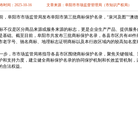
南充
眉山
宜
布时间：2025-10-16
文章来源：阜阳市市场监督管理局（市知识产权局）
林芝
山南
云
阳
六盘水
遵
，阜阳市市场监管局发布阜阳市第三批商标保护名录，“泉河及图”“澳德
安
汉中
榆林
掖
平凉
酒泉
不仅是区分商品来源或服务来源的标志，更是企业生产产品、提供服务
海
西宁
海东
是基础。截至目前，阜阳市共发布三批商标保护名录，各县市区共有40件
市老字号、驰名商标、地理标志证明商标以及本行政区域内的较高知名度
步，市市场监管局将指导各县市区围绕商标保护名录，聚焦关键领域、
护和支持力度，建立健全商标保护名录的协同保护机制和长效监管机制，
的合法权益。
市商标事务所
|
阜阳商标事务所
|
阜阳市商标注册
|
阜阳公司商标申请
|
阜阳商标申请注册
|
阜
阳商标申请
|
阜阳商标注册
|
阜阳商标注册代理
|
阜阳注册商标
|
阜阳专利申请
|
阜阳高企申报
商标申请办理
|
中国商标注册网官方网
|
阜阳创美专利事务所
|
阜阳知识产权公司
|
阜阳商标
册在哪儿注册
阜阳商标注册公司有哪些
阜阳商标注册中心电话
商标注册合肥
商标注册阜
转让
阜阳营业执照
阜阳商标转让价格
阜阳工商注册
阜阳公司注册代办公司
阜阳公司注册
查询
安徽阜阳商标注册
安徽阜阳商标申请
阜阳商标转让
|
阜阳创美商标事务所
|
安徽商标
产力促进中心
|
阜阳创美知识产权公司
|
阜阳专利事务所
|
阜阳商标申请代理
|
阜阳商标注册
信息查询
|
阜阳商标申请查询
|
阜阳申请商标要多少钱
|
阜阳商标申请需要多少钱
|
阜阳注册
省作品版权登记
|
阜阳版权登记
|
阜阳版权登记代理
|
安徽省软件著作权登记
|
阜阳商标注册
商标续费
|
阜阳商标申请价格
|
阜阳如何申请商标注册是什么
|
阜阳申请公司商标
|
阜阳申请
请
|
阜阳个人商标注册流程
|
阜阳商标注册申请材料
|
阜阳商标注册流程及费用
|
阜阳怎么申