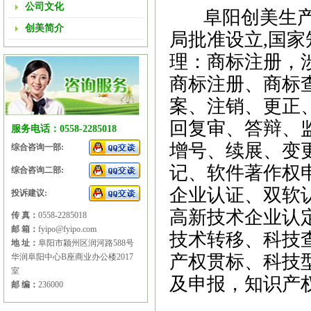
公司文化
阜阳创美生
创美简介
局批准设立,国
理：商标注册，
商标注册、商标
案、注销、更正
回复审、答辩、
服务电话：0558-2285018
增号、续展、变
综合咨询一部:
记、软件著作权
综合咨询二部:
企业认证、双软
投诉建议:
高新技术企业认
传 真：
0558-2285018
邮 箱：
fyipo@fyipo.com
技术转移、科技
地 址：
阜阳市颍州区润河路588号
产权贯标、科技
华润阜阳中心B座商业办公楼2017
室
及申报，知识产
邮 编：
236000