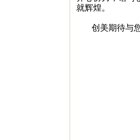
就辉煌。
创美期待与您
阜阳市商标事务所
|
阜阳商标事务所
|
阜
请
|
阜阳商标申请
|
阜阳商标注册
|
阜阳商
阳商标注册公司地址变更流程
阜阳商标
标注册
阜阳市商标注册公司
阜阳商标变
公司
阜阳代理记账
阜阳记账公司
阜阳商
阳商标注册公司
|
阜阳商标局在哪
|
创美
标代注册
|
阜阳商标申请窗口
|
阜阳市注
阳商标申请服务
|
阜阳商标查询官网
|
安
商标注册费用
|
阜阳商标注册多少钱
|
阜
册
|
阜阳申请商标注册程序
|
阜阳市商标
阜阳怎么申请商标
|
阜阳商标注册与申
册商标流程
|
阜阳注册商标如何申请
|
阜
请办理
|
亳州商标申请注册
|
阜阳商标注
阜阳商标知识产权公司
|
阜阳商标公司
|
阜阳专利申请代理
|
阜阳软件企业申报
|
注册公司的流程
|
阜阳商标交易
|
阜阳注