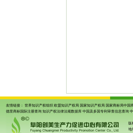
软认证
|
阜阳软件产品登记
|
阜阳版权登
阳商品条形码注册
|
阜阳作品版权登记
|
术产品认定
|
阜阳高新技术企业认定
|
阜
徽亳州市商标注册
|
安徽商标注册代理
|
册
|
颍上商标注册
|
界首商标注册
|
亳州商
册
|
亳州利辛商标注册
|
阜阳颍州商标注
商标注册
|
阜阳太和商标注册
|
阜阳阜南
册
|
利辛商标注册
|
颍州商标申请
|
颍东商
标申请
|
涡阳商标申请
|
蒙城商标申请
|
利
专利申请
|
亳州专利申请
|
阜阳专利代理
州条形码申请
|
颍东条形码申请
|
临泉条
码申请
|
涡阳条形码申请
|
蒙城条形码申
形码注册
|
亳州条形码注册
|
安徽商品条
上商品条码注册
|
界首商品条码注册
|
亳
友情链接：
世界知识产权组织
欧盟知识产权局
国家知识产权局
国家商标局中国
德里商标国际注册查询
知识产权法律法规数据库
中国及多国专利审查信息查询
版
地