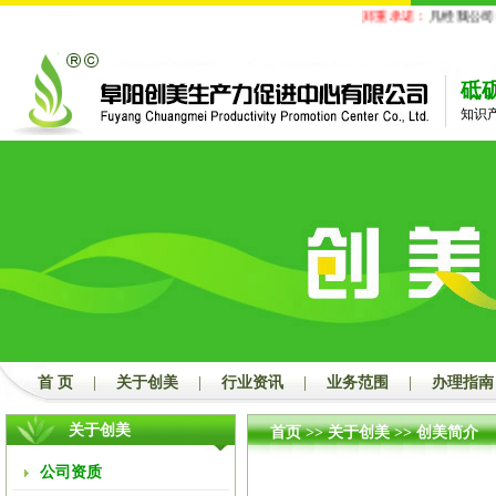
郑重承诺：
凡经我公司代
砥
知识
首 页
|
关于创美
|
行业资讯
|
业务范围
|
办理指南
关于创美
首页
>>
关于创美
>>
创美简介
公司资质