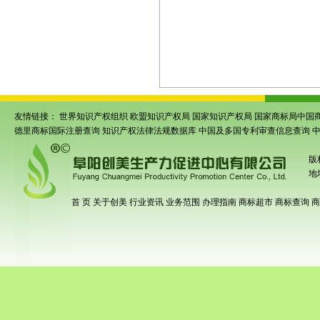
专利申请
|
亳州专利申请
|
阜阳专利代理
州条形码申请
|
颍东条形码申请
|
临泉条
码申请
|
涡阳条形码申请
|
蒙城条形码申
形码注册
|
亳州条形码注册
|
安徽商品条
上商品条码注册
|
界首商品条码注册
|
亳
友情链接：
世界知识产权组织
欧盟知识产权局
国家知识产权局
国家商标局中国
德里商标国际注册查询
知识产权法律法规数据库
中国及多国专利审查信息查询
版
地
首 页
关于创美
行业资讯
业务范围
办理指南
商标超市
商标查询
商