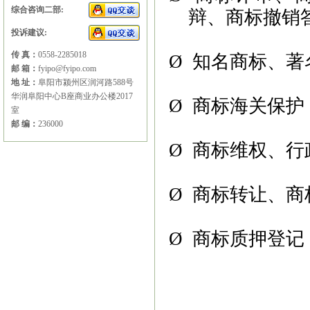
综合咨询二部:
辩、商标撤销
投诉建议:
传 真：
0558-2285018
Ø
知名商标、著
邮 箱：
fyipo@fyipo.com
地 址：
阜阳市颍州区润河路588号
华润阜阳中心B座商业办公楼2017
Ø
商标海关保护
室
邮 编：
236000
Ø
商标维权、行
Ø
商标转让、商
Ø
商标质押登记
阜阳市商标事务所
|
阜阳商标事务所
|
阜
请
|
阜阳商标申请
|
阜阳商标注册
|
阜阳商
阳商标注册公司地址变更流程
阜阳商标