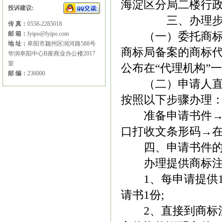
海淀区分局二楼行
投诉建议:
三、办理
传 真：
0558-2285018
邮 箱：
fyipo@fyipo.com
（一）委托商
地 址：
阜阳市颍州区润河路588号
商标局备案的商标
华润阜阳中心B座商业办公楼2017
室
公布在“代理机构”
邮 编：
236000
（二）申请人
按照以下步骤办理
准备申请书件
口打收文条形码→
四、申请书件
办理提供商标
1
、每申请提供
请书
1
份
;
2
、直接到商标