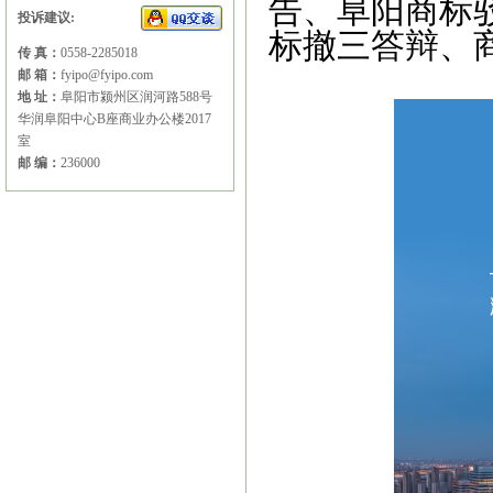
告、阜阳商标
投诉建议:
标撤三答辩、
传 真：
0558-2285018
邮 箱：
fyipo@fyipo.com
地 址：
阜阳市颍州区润河路588号
华润阜阳中心B座商业办公楼2017
室
邮 编：
236000