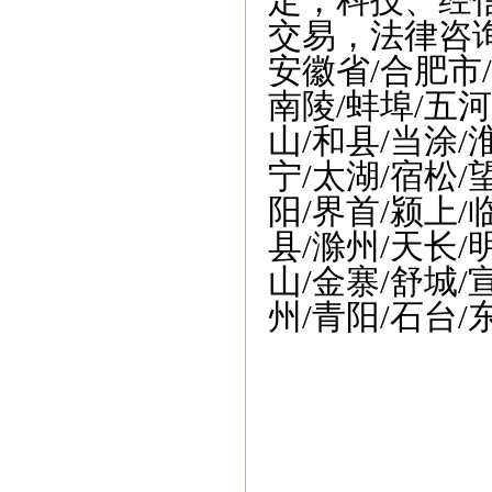
定，科技、经
交易，法律咨
安徽省/合肥市/
南陵/蚌埠/五河
山/和县/当涂/
宁/太湖/宿松/
阳/界首/颍上/
县/滁州/天长/
山/金寨/舒城/
州/青阳/石台/
阜阳市商标事务所
|
阜阳商标事务所
|
阜
请
|
阜阳商标申请
|
阜阳商标注册
|
阜阳商
阜阳商标申请办理
|
中国商标注册网官
标注册在哪儿注册
阜阳商标注册公司有
变更转让
阜阳营业执照
阜阳商标转让价
商标查询
安徽阜阳商标注册
安徽阜阳商
美生产力促进中心
|
阜阳创美知识产权