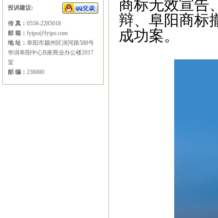
商标无效宣告
投诉建议:
辩、阜阳商标
传 真：
0558-2285018
成功案。
邮 箱：
fyipo@fyipo.com
地 址：
阜阳市颍州区润河路588号
华润阜阳中心B座商业办公楼2017
室
邮 编：
236000