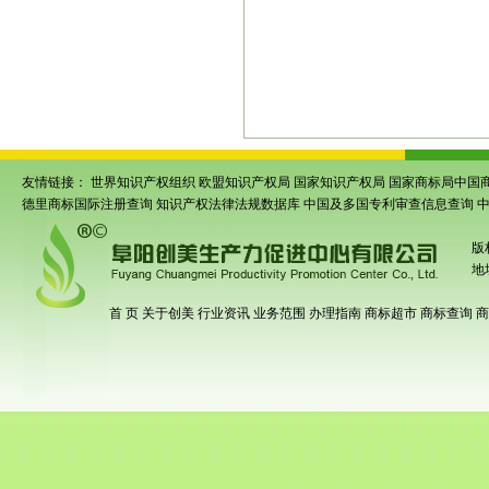
条形码申请
|
临泉条形码申请
|
太和条形
申请
|
蒙城条形码申请
|
利辛条形码申请
|
码注册
|
安徽商品条码注册
|
安徽省条形
首商品条码注册
|
亳州商品条码注册
|
谯
友情链接：
世界知识产权组织
欧盟知识产权局
国家知识产权局
国家商标局中国
德里商标国际注册查询
知识产权法律法规数据库
中国及多国专利审查信息查询
版
地
首 页
关于创美
行业资讯
业务范围
办理指南
商标超市
商标查询
商