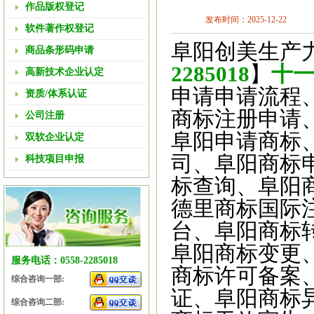
作品版权登记
发布时间：2025-12-22
软件著作权登记
阜阳创美生产
商品条形码申请
2285018
】
十
高新技术企业认定
申请申请流程
资质/体系认证
商标注册申请
公司注册
阜阳申请商标
双软企业认定
司、阜阳商标
科技项目申报
标查询、阜阳
德里商标国际
台、阜阳商标
阜阳商标变更
服务电话：0558-2285018
商标许可备案
综合咨询一部:
证、阜阳商标
综合咨询二部: