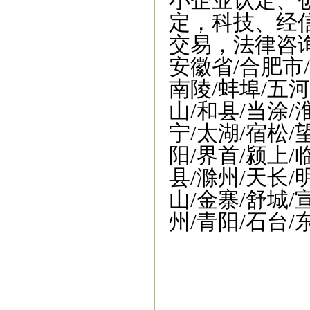
小企业认定、
定，科技、经
交易，法律咨
安徽省/合肥市/
南陵/蚌埠/五河
山/和县/当涂/
宁/太湖/宿松/
阳/界首/颍上/
县/滁州/天长/
山/金寨/舒城/
州/青阳/石台/
阜阳市商标事务所
|
阜阳商标事务所
|
阜
请
|
阜阳商标申请
|
阜阳商标注册
|
阜阳商
阜阳商标申请办理
|
中国商标注册网官
标注册在哪儿注册
阜阳商标注册公司有
变更转让
阜阳营业执照
阜阳商标转让价
商标查询
安徽阜阳商标注册
安徽阜阳商